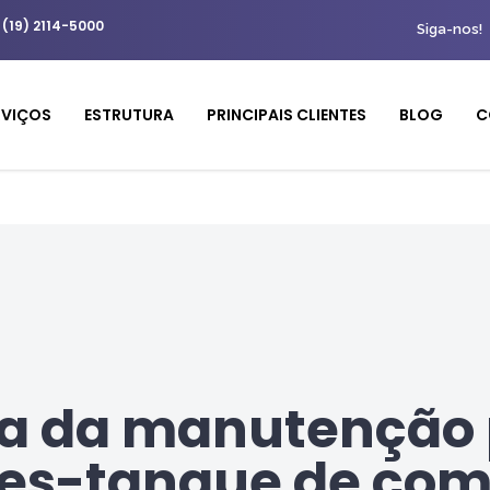
 (19) 2114-5000
Siga-nos!
RVIÇOS
ESTRUTURA
PRINCIPAIS CLIENTES
BLOG
C
ia da manutenção 
es-tanque de com