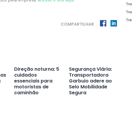
idos pela empresa,
acesse o site aqui
.
Tra
Tra
Tr
COMPARTILHAR
Direção noturna: 5
Segurança Viária:
nas
cuidados
Transportadora
a
essenciais para
Garbuio adere ao
motoristas de
Selo Mobilidade
caminhão
Segura