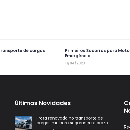
transporte de cargas
Primeiros Socorros para Moto
Emergência
11/04/2023
Últimas Novidades
C
N
Frota renovada no transporte de
cargas melhora segurança e prazo
Re