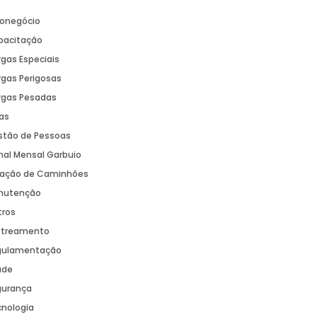
ronegócio
pacitação
gas Especiais
gas Perigosas
rgas Pesadas
as
stão de Pessoas
nal Mensal Garbuio
cação de Caminhões
nutenção
tros
streamento
gulamentação
úde
gurança
cnologia