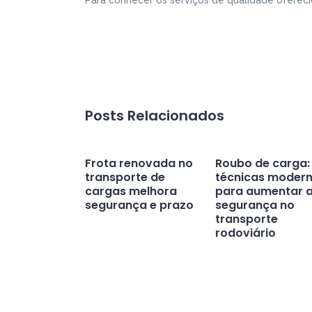
Para conhecer os serviços de qualidade oferec
Posts Relacionados
Frota renovada no
Roubo de carga:
transporte de
técnicas moder
cargas melhora
para aumentar 
segurança e prazo
segurança no
transporte
rodoviário