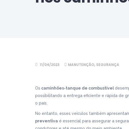
,
11/04/2023
MANUTENÇÃO
SEGURANÇA
Os
caminhões-tanque de combustível
desemp
possibilitando a entrega eficiente e rápida de
o país.
No entanto, esses veículos também apresentam r
preventiva
é essencial para assegurar a segur
condutores e até mesmo do meio ambiente.