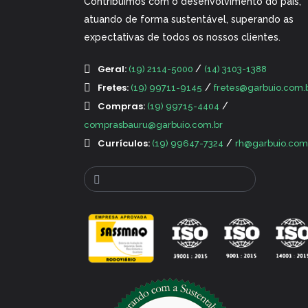
Contribuímos com o desenvolvimento do país,
atuando de forma sustentável, superando as
expectativas de todos os nossos clientes.
Geral:
/
(19) 2114-5000
(14) 3103-1388
Fretes:
/
(19) 99711-9145
fretes@garbuio.com.
Compras:
/
(19) 99715-4404
comprasbauru@garbuio.com.br
Currículos:
/
(19) 99647-7324
rh@garbuio.com