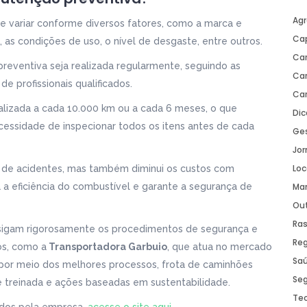
Ag
 variar conforme diversos fatores, como a marca e
Ca
 as condições de uso, o nível de desgaste, entre outros.
Car
reventiva seja realizada regularmente, seguindo as
Car
 profissionais qualificados.
Ca
alizada a cada 10.000 km ou a cada 6 meses, o que
Dic
ecessidade de inspecionar todos os itens antes de cada
Ge
Jor
Lo
s de acidentes, mas também diminui os custos com
ra a eficiência do combustível e garante a segurança de
Ma
Ou
Ra
 sigam rigorosamente os procedimentos de segurança e
Re
s, como a
Transportadora Garbuio
, que atua no mercado
Sa
por meio dos melhores processos, frota de caminhões
Se
 treinada e ações baseadas em sustentabilidade.
Te