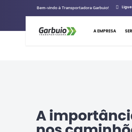
Ligue
Bem-vindo à Transportadora Garbuio!
A EMPRESA
SE
A importânc
nos caminhõ