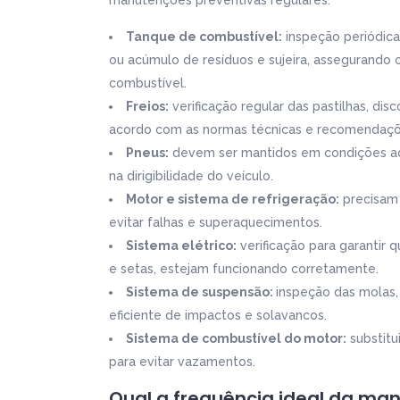
manutenções preventivas regulares:
Tanque de combustível:
inspeção periódica
ou acúmulo de resíduos e sujeira, assegurand
combustível.
Freios:
verificação regular das pastilhas, di
acordo com as normas técnicas e recomendações
Pneus:
devem ser mantidos em condições ade
na dirigibilidade do veículo.
Motor e sistema de refrigeração:
precisam 
evitar falhas e superaquecimentos.
Sistema elétrico:
verificação para garantir 
e setas, estejam funcionando corretamente.
Sistema de suspensão:
inspeção das molas,
eficiente de impactos e solavancos.
Sistema de combustível do motor:
substitu
para evitar vazamentos.
Qual a frequência ideal da ma