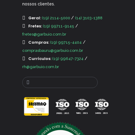
nossos clientes.
Geral:
/
(19) 2114-5000
(14) 3103-1388
Fretes:
/
(19) 99711-9145
fretes@garbuio.com.br
Compras:
/
(19) 99715-4404
comprasbauru@garbuio.com.br
Currículos:
/
(19) 99647-7324
rh@garbuio.com.br