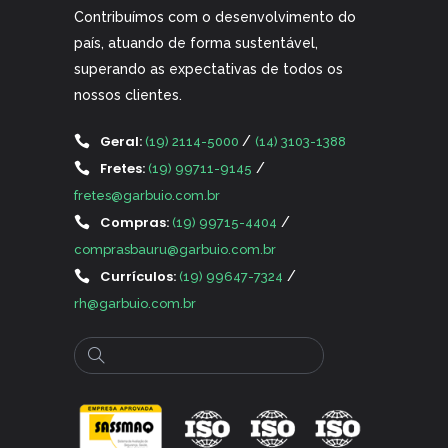
Contribuímos com o desenvolvimento do
país, atuando de forma sustentável,
superando as expectativas de todos os
nossos clientes.
Geral:
/
(19) 2114-5000
(14) 3103-1388
Fretes:
/
(19) 99711-9145
fretes@garbuio.com.br
Compras:
/
(19) 99715-4404
comprasbauru@garbuio.com.br
Currículos:
/
(19) 99647-7324
rh@garbuio.com.br