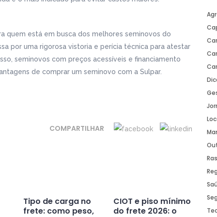
Ag
Ca
ara quem está em busca dos melhores seminovos do
Car
 por uma rigorosa vistoria e perícia técnica para atestar
Car
disso, seminovos com preços acessíveis e financiamento
Ca
antagens de comprar um seminovo com a Sulpar.
Dic
Ge
Jor
Lo
COMPARTILHAR
Ma
Ou
Ra
Re
Sa
Se
Tipo de carga no
CIOT e piso mínimo
frete: como peso,
do frete 2026: o
Te