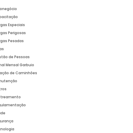
ronegócio
pacitação
gas Especiais
gas Perigosas
rgas Pesadas
as
stão de Pessoas
nal Mensal Garbuio
cação de Caminhões
nutenção
tros
streamento
gulamentação
úde
gurança
cnologia