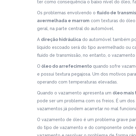
ter como consequência o baixo nível do óleo, f
Os problemas envolvendo o
fluido de transmi
avermelhada e marrom
com texturas do óleo 
geral, na parte central do automóvel.
A
direção hidráulica
do automóvel também pode
líquido escoado será do tipo avermelhado ou c
fluido de transmissão, no entanto, o vazamento 
O
óleo do arrefecimento
quando sofre vazamen
e possui textura pegajosa. Um dos motivos pa
operando com temperaturas elevadas.
Quando o vazamento apresenta um
óleo mais 
pode ser um problema com os freios. É um dos
vazamentos já podem acarretar no mal funcio
O vazamento de óleo é um problema grave para
do tipo de vazamento e do componente onde está 
vazamento e resolver o problema de forma rápid