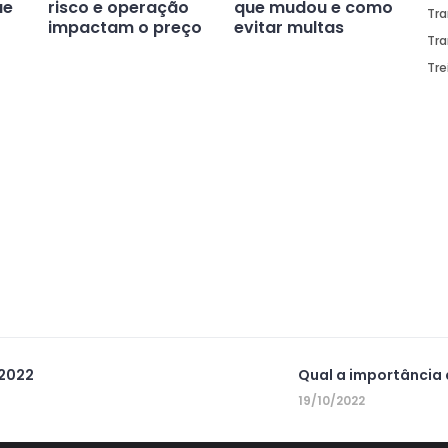
ue
risco e operação
que mudou e como
Tra
impactam o preço
evitar multas
Tra
Tr
 2022
Qual a importância
19/10/2022