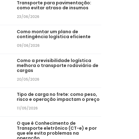
Transporte para pavimentação:
como evitar atraso de insumos
23/06/2026
Como montar um plano de
contingência logística eficiente
09/06/2026
Como a previsibilidade logística
melhora o transporte rodoviário de
cargas
20/05/2026
Tipo de carga no frete: como peso,
risco e operação impactam o preço
11/05/2026
O que é Conhecimento de
Transporte eletrônico (CT-e) e por
que ele evita problemas na
operação