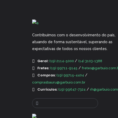
Contribuímos com o desenvolvimento do país,
atuando de forma sustentável, superando as
expectativas de todos os nossos clientes.
Geral:
/
(19) 2114-5000
(14) 3103-1388
Fretes:
/
(19) 99711-9145
fretes@garbuio.com.
Compras:
/
(19) 99715-4404
comprasbauru@garbuio.com.br
Currículos:
/
(19) 99647-7324
rh@garbuio.com