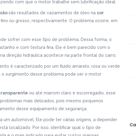
azendo com que o motor trabalhe sem lubrificação ideal.
ssão
são resultados de vazamentos de óleo na
cor
fino ou grosso, respectivamente. O problema ocorre, em
 sofrer com esse tipo de problema. Dessa forma, o
astanho e com textura fina. Ele é bem parecido com o
na direção hidráulica acontece na parte frontal do carro.
to é caracterizado por um fluido amarelo, rosa ou verde
ra o surgimento desse problema pode ser o motor
transparente
ou até marrom claro e escorregadio, esse
 problemas mais delicados, pois mesmo pequenos
namento desse equipamento de segurança.
 um automóvel. Ele pode ter várias origens, a depender
Ca
localizado. Por isso, identificar qual o tipo de
a é o mais indicado para evitar custos maiores.