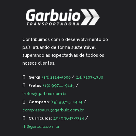
Contribuímos com o desenvolvimento do
país, atuando de forma sustentável,
superando as expectativas de todos os
nossos clientes.
Geral:
/
(19) 2114-5000
(14) 3103-1388
Fretes:
/
(19) 99711-9145
fretes@garbuio.com.br
Compras:
/
(19) 99715-4404
comprasbauru@garbuio.com.br
Currículos:
/
(19) 99647-7324
rh@garbuio.com.br