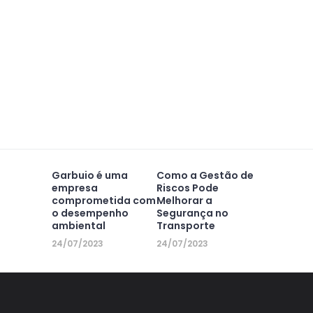
Garbuio é uma
Como a Gestão de
empresa
Riscos Pode
comprometida com
Melhorar a
o desempenho
Segurança no
ambiental
Transporte
24/07/2023
24/07/2023